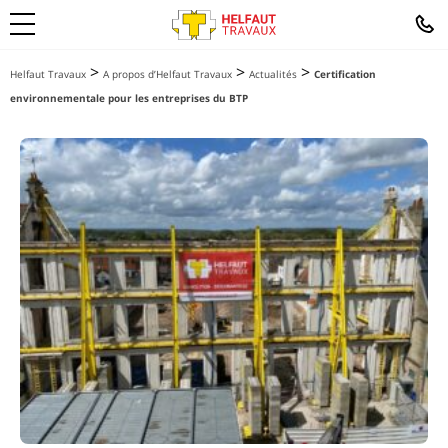
>
>
>
Helfaut Travaux
A propos d’Helfaut Travaux
Actualités
Certification
environnementale pour les entreprises du BTP