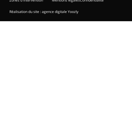
Zones d'intervention
Mentions légales
Confidentialité
Réalisation du site : agence digitale Yoozly